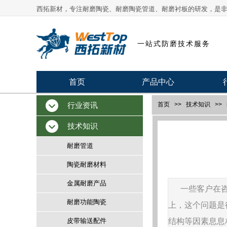
西拓新材，专注耐磨陶瓷、耐磨陶瓷管道、耐磨衬板的研发，是
首页
>>
技术知识
>>
耐磨管道
>>
耐磨陶瓷管道
>>
耐磨陶
一站式防磨技术服务
首页
产品中心
首页
>>
技术知识
>>
行业资讯
技术知识
耐磨管道
陶瓷耐磨材料
金属耐磨产品
一些客户在
耐磨功能陶瓷
上，这个问题是
皮带输送配件
结构等因素息息