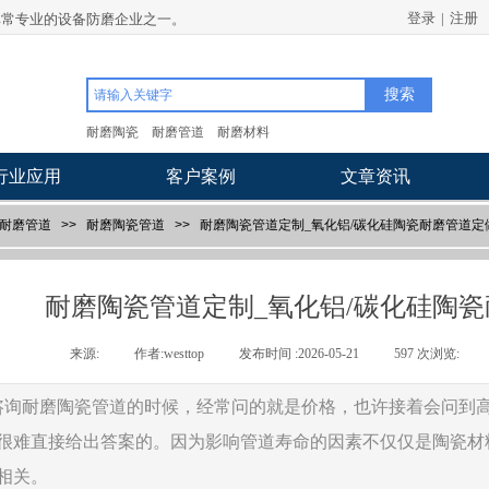
登录
|
注册
非常专业的设备防磨企业之一。
瓷管道定制_氧化铝/碳化硅陶瓷耐磨管道定做参数
搜索
耐磨陶瓷
耐磨管道
耐磨材料
行业应用
客户案例
文章资讯
耐磨管道
>>
耐磨陶瓷管道
>>
耐磨陶瓷管道定制_氧化铝/碳化硅陶瓷耐磨管道定
耐磨陶瓷管道定制_氧化铝/碳化硅陶
来源:
|
作者:
westtop
|
发布时间 :
2026-05-21
|
597
次浏览:
|
咨询耐磨陶瓷管道的时候，经常问的就是价格，也许接着会问到
很难直接给出答案的。因为影响管道寿命的因素不仅仅是陶瓷材
相关。